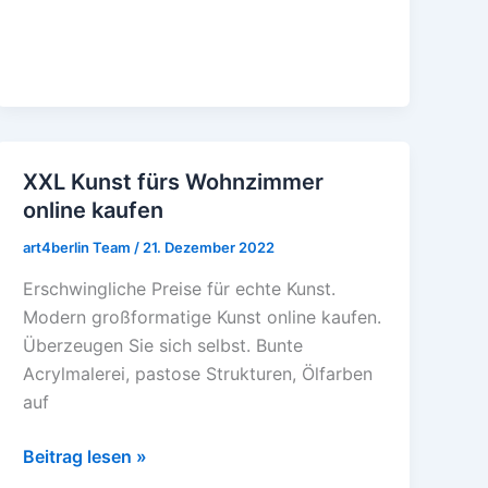
XXL Kunst fürs Wohnzimmer
XXL
online kaufen
Kunst
fürs
art4berlin Team
/
21. Dezember 2022
Wohnzimmer
Erschwingliche Preise für echte Kunst.
online
Modern großformatige Kunst online kaufen.
kaufen
Überzeugen Sie sich selbst. Bunte
Acrylmalerei, pastose Strukturen, Ölfarben
auf
Beitrag lesen »