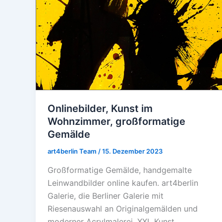
Onlinebilder, Kunst im
Wohnzimmer, großformatige
Gemälde
art4berlin Team
/
15. Dezember 2023
Großformatige Gemälde, handgemalte
Leinwandbilder online kaufen. art4berlin
Galerie, die Berliner Galerie mit
Riesenauswahl an Originalgemälden und
moderner Acrylmalerei. XXL Kunst