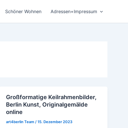
Schöner Wohnen
Adressen+Impressum
Großformatige Keilrahmenbilder,
Großformatige
Berlin Kunst, Originalgemälde
Keilrahmenbilder,
online
Berlin
Kunst,
art4berlin Team
/
15. Dezember 2023
Originalgemälde