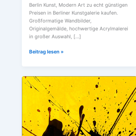
Berlin Kunst, Modern Art zu echt günstigen
Preisen in Berliner Kunstgalerie kaufen.
Großformatige Wandbilder,
Originalgemälde, hochwertige Acrylmalerei
in großer Auswahl, […]
Beitrag lesen »
Onlinebilder,
Kunst
im
Wohnzimmer,
großformatige
Gemälde