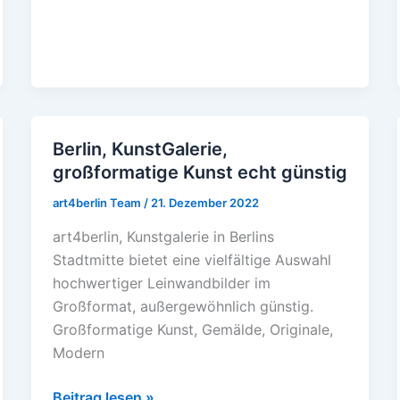
Berlin, KunstGalerie,
Berlin,
großformatige Kunst echt günstig
KunstGalerie,
großformatige
art4berlin Team
/
21. Dezember 2022
Kunst
art4berlin, Kunstgalerie in Berlins
echt
Stadtmitte bietet eine vielfältige Auswahl
günstig
hochwertiger Leinwandbilder im
Großformat, außergewöhnlich günstig.
Großformatige Kunst, Gemälde, Originale,
Modern
Beitrag lesen »