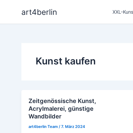
Zum
art4berlin
Inhalt
XXL-Kuns
springen
Kunst kaufen
Zeitgenössische Kunst,
Zeitgenössische
Acrylmalerei, günstige
Kunst,
Wandbilder
Acrylmalerei,
günstige
art4berlin Team
/
7. März 2024
Wandbilder