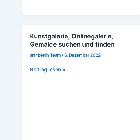
Kunstgalerie, Onlinegalerie,
Kunstgalerie,
Gemälde suchen und finden
Onlinegalerie,
Gemälde
art4berlin Team
/
6. Dezember 2022
suchen
und
Beitrag lesen »
finden