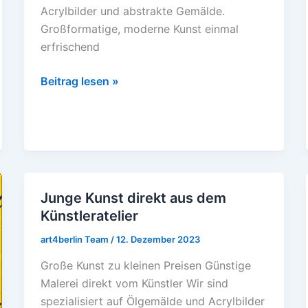
Acrylbilder und abstrakte Gemälde.
Großformatige, moderne Kunst einmal
erfrischend
Beitrag lesen »
Junge Kunst direkt aus dem
Junge
Künstleratelier
Kunst
direkt
art4berlin Team
/
12. Dezember 2023
aus
Große Kunst zu kleinen Preisen Günstige
dem
Malerei direkt vom Künstler Wir sind
Künstleratelier
spezialisiert auf Ölgemälde und Acrylbilder