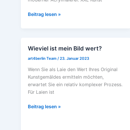
Beitrag lesen »
Wieviel ist mein Bild wert?
Wieviel
ist
art4berlin Team
/
23. Januar 2023
mein
Wenn Sie als Laie den Wert Ihres Original
Bild
Kunstgemäldes ermitteln möchten,
wert?
erwartet Sie ein relativ komplexer Prozess.
Für Laien ist
Beitrag lesen »