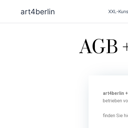
Zum
art4berlin
Inhalt
XXL-Kuns
springen
AGB +
art4berlin 
betrieben vo
finden Sie hi