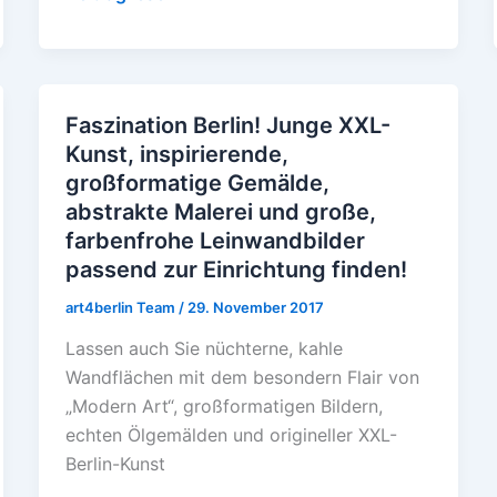
Faszination Berlin! Junge XXL-
Faszination
Kunst, inspirierende,
Berlin!
großformatige Gemälde,
Junge
abstrakte Malerei und große,
XXL-
farbenfrohe Leinwandbilder
Kunst,
passend zur Einrichtung finden!
inspirierende,
großformatige
art4berlin Team
/
29. November 2017
Gemälde,
Lassen auch Sie nüchterne, kahle
abstrakte
Wandflächen mit dem besondern Flair von
Malerei
„Modern Art“, großformatigen Bildern,
und
echten Ölgemälden und origineller XXL-
große,
Berlin-Kunst
farbenfrohe