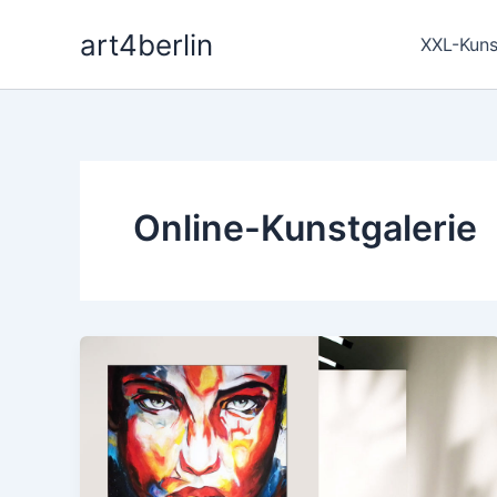
Zum
art4berlin
Inhalt
XXL-Kuns
springen
Online-Kunstgalerie
Mut
zu
Farbe!
Bunte
Acrylbilder,
moderne