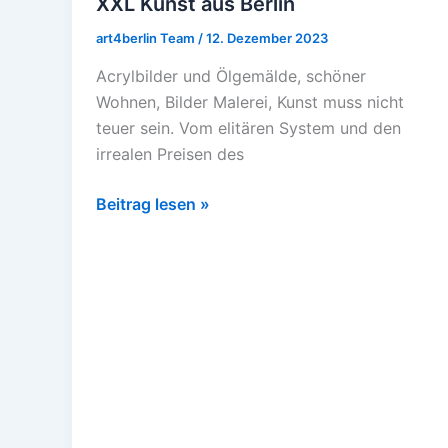
XXL Kunst aus Berlin
XXL
Kunst
art4berlin Team
/
12. Dezember 2023
aus
Acrylbilder und Ölgemälde, schöner
Berlin
Wohnen, Bilder Malerei, Kunst muss nicht
teuer sein. Vom elitären System und den
irrealen Preisen des
Beitrag lesen »