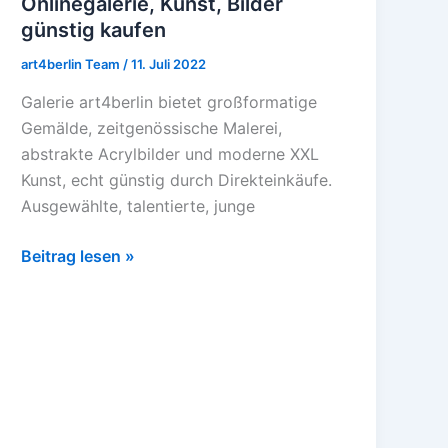
Onlinegalerie, Kunst, Bilder
Onlinegalerie,
günstig kaufen
Kunst,
Bilder
art4berlin Team
/
11. Juli 2022
günstig
Galerie art4berlin bietet großformatige
kaufen
Gemälde, zeitgenössische Malerei,
abstrakte Acrylbilder und moderne XXL
Kunst, echt günstig durch Direkteinkäufe.
Ausgewählte, talentierte, junge
Beitrag lesen »