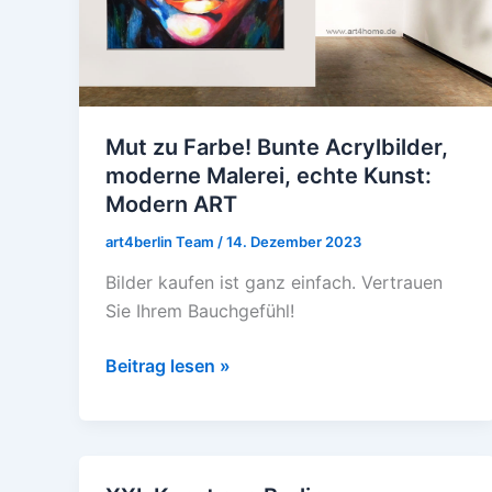
Malerei,
echte
Kunst:
Modern
ART
Mut zu Farbe! Bunte Acrylbilder,
moderne Malerei, echte Kunst:
Modern ART
art4berlin Team
/
14. Dezember 2023
Bilder kaufen ist ganz einfach. Vertrauen
Sie Ihrem Bauchgefühl!
Beitrag lesen »