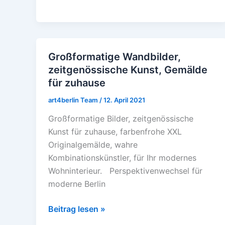
Großformatige Wandbilder,
Großformatige
zeitgenössische Kunst, Gemälde
Wandbilder,
für zuhause
zeitgenössische
Kunst,
art4berlin Team
/
12. April 2021
Gemälde
Großformatige Bilder, zeitgenössische
für
Kunst für zuhause, farbenfrohe XXL
zuhause
Originalgemälde, wahre
Kombinationskünstler, für Ihr modernes
Wohninterieur. Perspektivenwechsel für
moderne Berlin
Beitrag lesen »