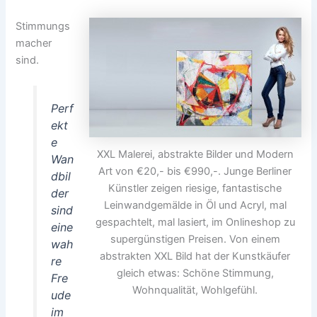
Stimmungs
macher
sind.
Perf
ekt
e
XXL Malerei, abstrakte Bilder und Modern
Wan
Art von €20,- bis €990,-. Junge Berliner
dbil
Künstler zeigen riesige, fantastische
der
Leinwandgemälde in Öl und Acryl, mal
sind
gespachtelt, mal lasiert, im Onlineshop zu
eine
supergünstigen Preisen. Von einem
wah
abstrakten XXL Bild hat der Kunstkäufer
re
gleich etwas: Schöne Stimmung,
Fre
Wohnqualität, Wohlgefühl.
ude
im