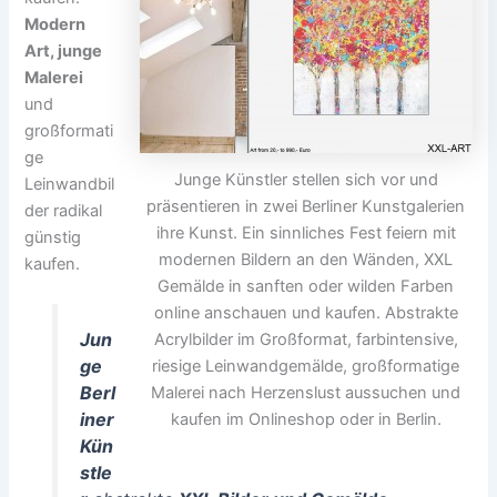
Modern
Art, junge
Malerei
und
großformati
ge
Junge Künstler stellen sich vor und
Leinwandbil
präsentieren in zwei Berliner Kunstgalerien
der radikal
ihre Kunst. Ein sinnliches Fest feiern mit
günstig
modernen Bildern an den Wänden, XXL
kaufen.
Gemälde in sanften oder wilden Farben
online anschauen und kaufen. Abstrakte
Jun
Acrylbilder im Großformat, farbintensive,
ge
riesige Leinwandgemälde, großformatige
Berl
Malerei nach Herzenslust aussuchen und
iner
kaufen im Onlineshop oder in Berlin.
Kün
stle