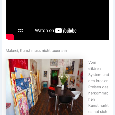
Malerei, Kunst muss nicht teuer sein.
Vom
elitären
System und
den irrealen
Preisen des
herkömmlic
hen
Kunstmarkt
es hat sich