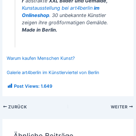
r
abstrakte
XXL Bilder und Gemälde,
Kunstausstellung bei art4berlin
im
Onlineshop
.
30 unbekannte Künstler
zeigen ihre großformatigen Gemälde.
Made in Berlin.
Warum kaufen Menschen Kunst?
Galerie art4berlin im Künstlerviertel von Berlin
Post Views:
1.649
ZURÜCK
WEITER
Ähnliche Beiträge