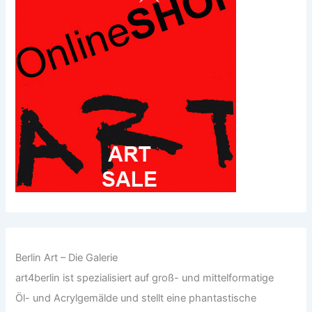
Berlin Art – Die Galerie
art4berlin ist spezialisiert auf groß- und mittelformatige
Öl- und Acrylgemälde und stellt eine phantastische