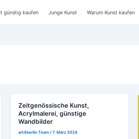
t günstig kaufen
Junge Kunst
Warum Kunst kaufen
Zeitgenössische Kunst,
Zeitgenössische
Acrylmalerei, günstige
Kunst,
Wandbilder
Acrylmalerei,
günstige
art4berlin Team
/
7. März 2024
Wandbilder