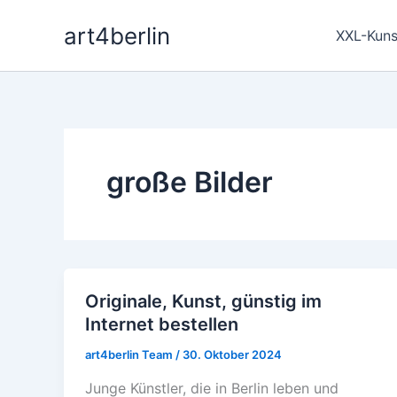
Zum
art4berlin
Inhalt
XXL-Kuns
springen
große Bilder
Originale, Kunst, günstig im
Originale,
Internet bestellen
Kunst,
günstig
art4berlin Team
/
30. Oktober 2024
im
Junge Künstler, die in Berlin leben und
Internet