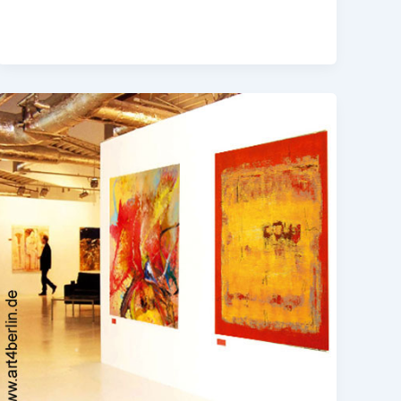
Moderne
Kunst
im
Unternehmen,
große
Wandbilder
online