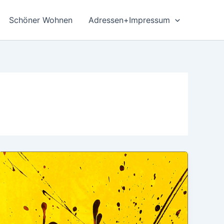
Schöner Wohnen
Adressen+Impressum
Onlinebilder,
Kunst
im
Wohnzimmer,
großformatige
Gemälde