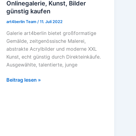
Onlinegalerie, Kunst, Bilder
Onlinegalerie,
günstig kaufen
Kunst,
Bilder
art4berlin Team
/
11. Juli 2022
günstig
Galerie art4berlin bietet großformatige
kaufen
Gemälde, zeitgenössische Malerei,
abstrakte Acrylbilder und moderne XXL
Kunst, echt günstig durch Direkteinkäufe.
Ausgewählte, talentierte, junge
Beitrag lesen »