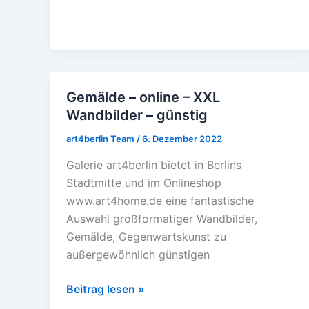
Gemälde – online – XXL
Gemälde
Wandbilder – günstig
–
online
art4berlin Team
/
6. Dezember 2022
–
Galerie art4berlin bietet in Berlins
XXL
Stadtmitte und im Onlineshop
Wandbilder
www.art4home.de eine fantastische
–
Auswahl großformatiger Wandbilder,
günstig
Gemälde, Gegenwartskunst zu
außergewöhnlich günstigen
Beitrag lesen »