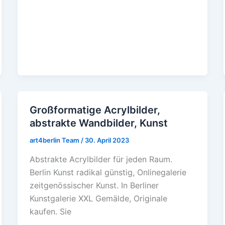
Großformatige Acrylbilder,
Großformatige
abstrakte Wandbilder, Kunst
Acrylbilder,
abstrakte
art4berlin Team
/
30. April 2023
Wandbilder,
Abstrakte Acrylbilder für jeden Raum.
Kunst
Berlin Kunst radikal günstig, Onlinegalerie
zeitgenössischer Kunst. In Berliner
Kunstgalerie XXL Gemälde, Originale
kaufen. Sie