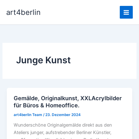
Zum
Main
art4berlin
Inhalt
Men
springen
Junge Kunst
Gemälde, Originalkunst, XXLAcrylbilder
Gemälde,
für Büros & Homeoffice.
Originalkunst,
XXLAcrylbilder
art4berlin Team
/
23. Dezember 2024
für
Wunderschöne Originalgemälde direkt aus den
Büros
Ateliers junger, aufstrebender Berliner Künstler,
&