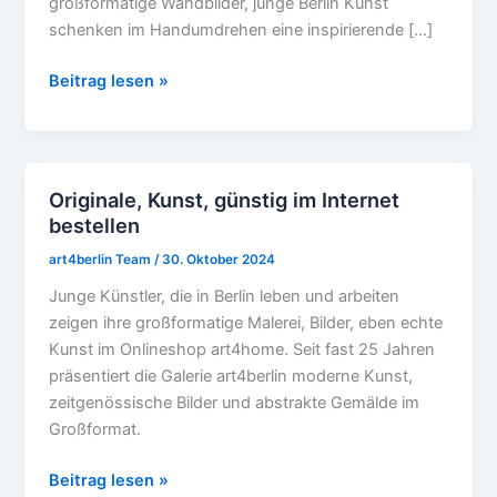
großformatige Wandbilder, junge Berlin Kunst
Homeoffice.
schenken im Handumdrehen eine inspirierende […]
Beitrag lesen »
Originale, Kunst, günstig im Internet
Originale,
bestellen
Kunst,
günstig
art4berlin Team
/
30. Oktober 2024
im
Junge Künstler, die in Berlin leben und arbeiten
Internet
zeigen ihre großformatige Malerei, Bilder, eben echte
bestellen
Kunst im Onlineshop art4home. Seit fast 25 Jahren
präsentiert die Galerie art4berlin moderne Kunst,
zeitgenössische Bilder und abstrakte Gemälde im
Großformat.
Beitrag lesen »