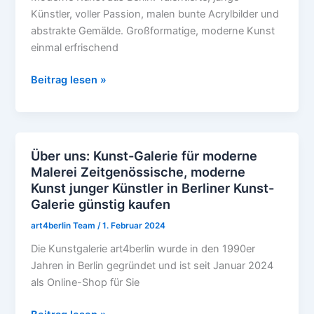
kaufen
Künstler, voller Passion, malen bunte Acrylbilder und
abstrakte Gemälde. Großformatige, moderne Kunst
einmal erfrischend
Beitrag lesen »
Über uns: Kunst-Galerie für moderne
Über
Malerei Zeitgenössische, moderne
uns:
Kunst junger Künstler in Berliner Kunst-
Kunst-
Galerie günstig kaufen
Galerie
für
art4berlin Team
/
1. Februar 2024
moderne
Die Kunstgalerie art4berlin wurde in den 1990er
Malerei
Jahren in Berlin gegründet und ist seit Januar 2024
Zeitgenössische,
als Online-Shop für Sie
moderne
Kunst