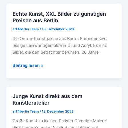
Echte Kunst, XXL Bilder zu günstigen
Echte
Preisen aus Berlin
Kunst,
XXL
art4berlin Team
/
13. Dezember 2023
Bilder
Die Online-Kunstgalerie aus Berlin: Farbintensive,
zu
riesige Leinwandgemälde in Öl und Acryl. Es sind
günstigen
Bilder, die den Betrachter berühren. 20 Jahre
Preisen
aus
Beitrag lesen »
Berlin
Junge Kunst direkt aus dem
Junge
Künstleratelier
Kunst
direkt
art4berlin Team
/
12. Dezember 2023
aus
Große Kunst zu kleinen Preisen Günstige Malerei
dem
direkt vom Künstler Wir sind spezialisiert auf