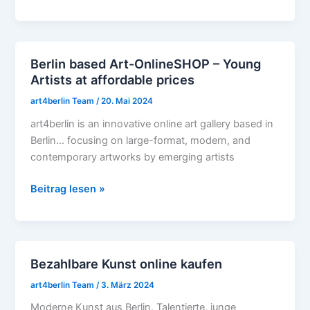
Berlin based Art-OnlineSHOP – Young
Berlin
Artists at affordable prices
based
Art-
art4berlin Team
/
20. Mai 2024
OnlineSHOP
art4berlin is an innovative online art gallery based in
–
Berlin… focusing on large-format, modern, and
Young
contemporary artworks by emerging artists
Artists
at
Beitrag lesen »
affordable
prices
Bezahlbare Kunst online kaufen
Bezahlbare
Kunst
art4berlin Team
/
3. März 2024
online
Moderne Kunst aus Berlin. Talentierte, junge