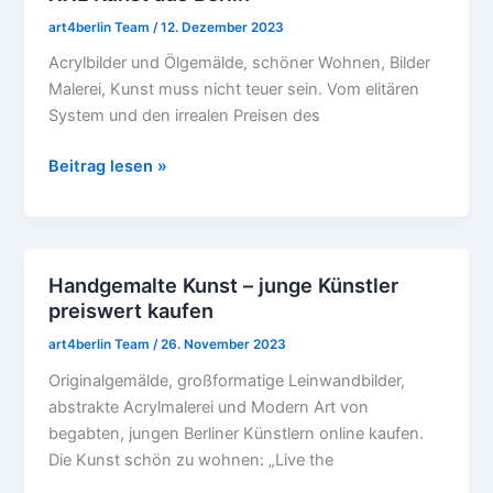
Kunst
art4berlin Team
/
12. Dezember 2023
aus
Acrylbilder und Ölgemälde, schöner Wohnen, Bilder
Berlin
Malerei, Kunst muss nicht teuer sein. Vom elitären
System und den irrealen Preisen des
Beitrag lesen »
Handgemalte Kunst – junge Künstler
Handgemalte
preiswert kaufen
Kunst
–
art4berlin Team
/
26. November 2023
junge
Originalgemälde, großformatige Leinwandbilder,
Künstler
abstrakte Acrylmalerei und Modern Art von
preiswert
begabten, jungen Berliner Künstlern online kaufen.
kaufen
Die Kunst schön zu wohnen: „Live the