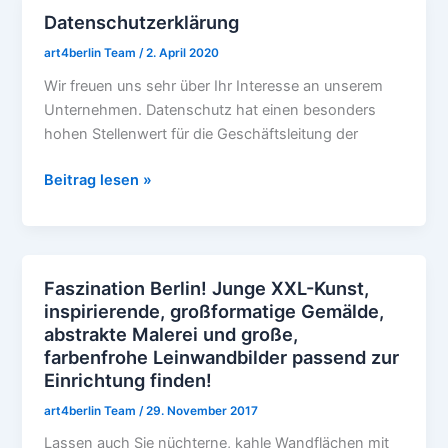
Datenschutzerklärung
Datenschutzerklärung
art4berlin Team
/
2. April 2020
Wir freuen uns sehr über Ihr Interesse an unserem
Unternehmen. Datenschutz hat einen besonders
hohen Stellenwert für die Geschäftsleitung der
Beitrag lesen »
Faszination Berlin! Junge XXL-Kunst,
Faszination
inspirierende, großformatige Gemälde,
Berlin!
abstrakte Malerei und große,
Junge
farbenfrohe Leinwandbilder passend zur
XXL-
Einrichtung finden!
Kunst,
inspirierende,
art4berlin Team
/
29. November 2017
großformatige
Lassen auch Sie nüchterne, kahle Wandflächen mit