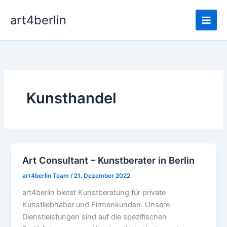
Zum
Main
art4berlin
Inhalt
Men
springen
Kunsthandel
Art Consultant – Kunstberater in Berlin
Art
Consultant
art4berlin Team
/
21. Dezember 2022
–
art4berlin bietet Kunstberatung für private
Kunstberater
Kunstliebhaber und Firmenkunden. Unsere
in
Dienstleistungen sind auf die spezifischen
Berlin