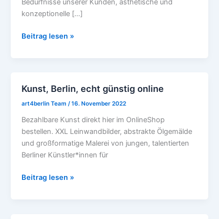
Bedürfnisse unserer Kunden, ästhetische und
konzeptionelle […]
Beitrag lesen »
Kunst, Berlin, echt günstig online
Kunst,
Berlin,
art4berlin Team
/
16. November 2022
echt
Bezahlbare Kunst direkt hier im OnlineShop
günstig
bestellen. XXL Leinwandbilder, abstrakte Ölgemälde
online
und großformatige Malerei von jungen, talentierten
Berliner Künstler*innen für
Beitrag lesen »