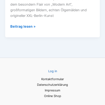
Gemälde,
dem besondern Flair von „Modern Art“,
abstrakte
großformatigen Bildern, echten Ölgemälden und
Malerei
origineller XXL-Berlin-Kunst
und
große,
Beitrag lesen »
farbenfrohe
Leinwandbilder
passend
zur
Einrichtung
finden!
Log in
Kontaktformular
Datenschutzerklärung
Impressum
Online Shop