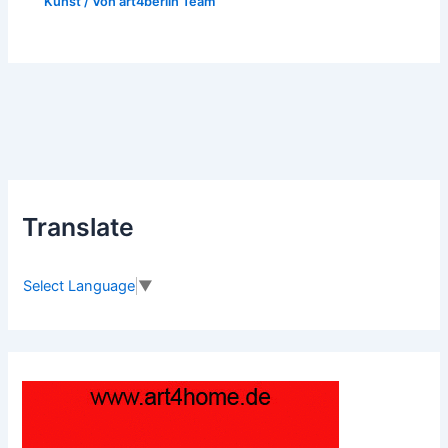
Kunst
/ Von
art4berlin Team
Translate
Select Language
▼