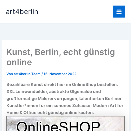
Zum
Main
art4berlin
Inhalt
Men
springen
Kunst, Berlin, echt günstig
online
Von
art4berlin Team
/
16. November 2022
Bezahlbare Kunst direkt hier im OnlineShop bestellen.
XXL Leinwandbilder, abstrakte Ölgemälde und
großformatige Malerei von jungen, talentierten Berliner
Künstler*innen für ein schönes Zuhause.
Modern Art for
Home & Office echt günstig online kaufen.