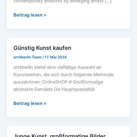
contemporary artworks by emerging artists […]
Artists
at
Beitrag lesen »
affordable
prices
Günstig Kunst kaufen
Günstig
Kunst
art4berlin Team
/
17. Mai 2024
kaufen
art4berlin bietet eine vielfältige Auswahl an
Kunstwerken, die sich durch folgende Merkmale
auszeichnen: OnlineSHOP # Großformatige
abstrakte Gemälde Die Hauptspezialität
Beitrag lesen »
Junge Kunst, großformatige Bilder,
Junge