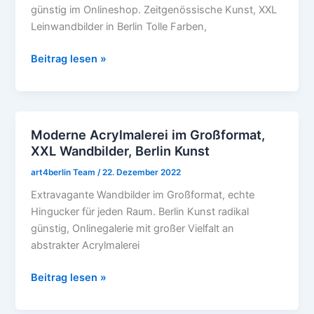
günstig im Onlineshop. Zeitgenössische Kunst, XXL
Leinwandbilder in Berlin Tolle Farben,
Beitrag lesen »
Moderne Acrylmalerei im Großformat,
Moderne
XXL Wandbilder, Berlin Kunst
Acrylmalerei
im
art4berlin Team
/
22. Dezember 2022
Großformat,
Extravagante Wandbilder im Großformat, echte
XXL
Hingucker für jeden Raum. Berlin Kunst radikal
Wandbilder,
günstig, Onlinegalerie mit großer Vielfalt an
Berlin
abstrakter Acrylmalerei
Kunst
Beitrag lesen »