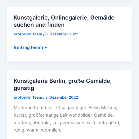
Kunstgalerie, Onlinegalerie, Gemälde
Kunstgalerie,
suchen und finden
Onlinegalerie,
Gemälde
art4berlin Team
/
6. Dezember 2022
suchen
und
Beitrag lesen »
finden
Kunstgalerie Berlin, große Gemälde,
Kunstgalerie
günstig
Berlin,
große
art4berlin Team
/
5. Dezember 2022
Gemälde,
Moderne Kunst bis 70 % günstiger. Berlin Malerei,
günstig
Kunst, großformatige Leinwandbilder, Gemälde,
modern, abstrakt, zeitgenössisch, wild, aufregend,
ruhig, warm, wohnlich,