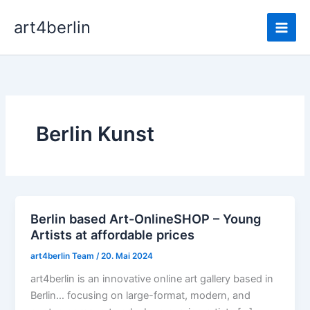
Zum
Main
art4berlin
Inhalt
Men
springen
Berlin Kunst
Berlin based Art-OnlineSHOP – Young
Berlin
Artists at affordable prices
based
Art-
art4berlin Team
/
20. Mai 2024
OnlineSHOP
art4berlin is an innovative online art gallery based in
–
Berlin… focusing on large-format, modern, and
Young