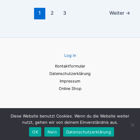
1
2
3
Weiter
→
Log in
Kontaktformular
Datenschutzerklärung
Impressum
Online Shop
Diese Website benutzt Cookies. Wenn du die Website weiter
nutzt, gehen wir von deinem Einverständnis aus.
Copyright © 2026 art4berlin | All Rights Reserved.
OK
Nein
Datenschutzerklärung