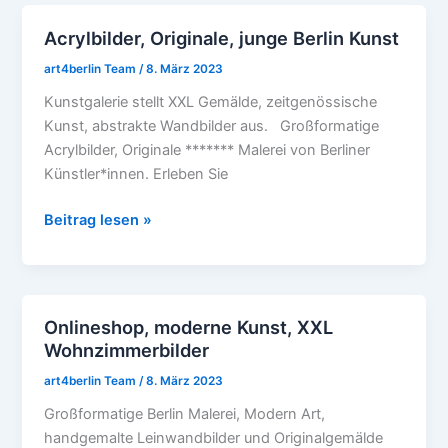
Acrylbilder, Originale, junge Berlin Kunst
Acrylbilder,
Originale,
art4berlin Team
/
8. März 2023
junge
Kunstgalerie stellt XXL Gemälde, zeitgenössische
Berlin
Kunst, abstrakte Wandbilder aus. Großformatige
Kunst
Acrylbilder, Originale ******* Malerei von Berliner
Künstler*innen. Erleben Sie
Beitrag lesen »
Onlineshop, moderne Kunst, XXL
Onlineshop,
Wohnzimmerbilder
moderne
Kunst,
art4berlin Team
/
8. März 2023
XXL
Großformatige Berlin Malerei, Modern Art,
Wohnzimmerbilder
handgemalte Leinwandbilder und Originalgemälde