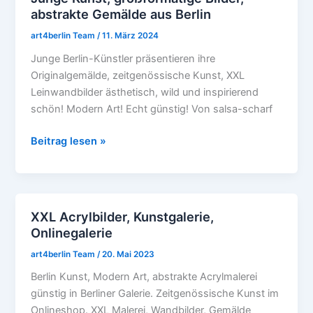
abstrakte Gemälde aus Berlin
Kunst,
großformatige
art4berlin Team
/
11. März 2024
Bilder,
Junge Berlin-Künstler präsentieren ihre
abstrakte
Originalgemälde, zeitgenössische Kunst, XXL
Gemälde
Leinwandbilder ästhetisch, wild und inspirierend
aus
schön! Modern Art! Echt günstig! Von salsa-scharf
Berlin
Beitrag lesen »
XXL Acrylbilder, Kunstgalerie,
XXL
Onlinegalerie
Acrylbilder,
Kunstgalerie,
art4berlin Team
/
20. Mai 2023
Onlinegalerie
Berlin Kunst, Modern Art, abstrakte Acrylmalerei
günstig in Berliner Galerie. Zeitgenössische Kunst im
Onlineshop. XXL Malerei, Wandbilder, Gemälde