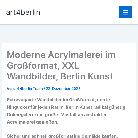
Zum
Main
art4berlin
Inhalt
Men
springen
Moderne Acrylmalerei im
Großformat, XXL
Wandbilder, Berlin Kunst
Von
art4berlin Team
/
22. Dezember 2022
Extravagante Wandbilder im Großformat, echte
Hingucker für jeden Raum. Berlin Kunst radikal günstig,
Onlinegalerie mit großer Vielfalt an abstrakter
Acrylmalerei genießen.
Sicher und schnell großformatige Gemälde kaufen.