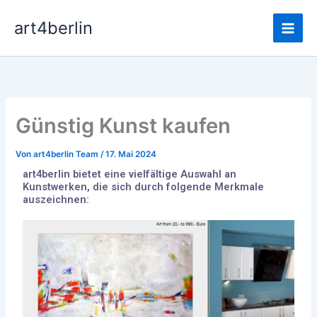
Zum
Main
art4berlin
Inhalt
Men
springen
Günstig Kunst kaufen
Von
art4berlin Team
/
17. Mai 2024
art4berlin bietet eine vielfältige Auswahl an
Kunstwerken, die sich durch folgende Merkmale
auszeichnen: