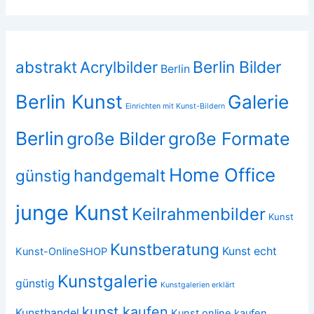
abstrakt
Acrylbilder
Berlin Bilder
Berlin
Berlin Kunst
Galerie
Einrichten mit Kunst-Bildern
Berlin
große Bilder
große Formate
Home Office
handgemalt
günstig
junge Kunst
Keilrahmenbilder
Kunst
Kunstberatung
Kunst echt
Kunst-OnlineSHOP
Kunstgalerie
günstig
Kunstgalerien erklärt
kunst kaufen
Kunsthandel
Kunst online kaufen