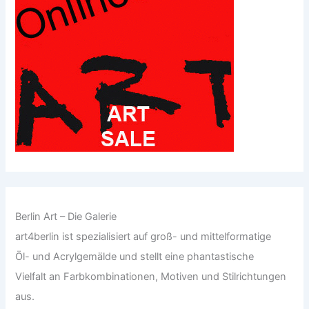
Berlin Art – Die Galerie
art4berlin ist spezialisiert auf groß- und mittelformatige
Öl- und Acrylgemälde und stellt eine phantastische
Vielfalt an Farbkombinationen, Motiven und Stilrichtungen
aus.