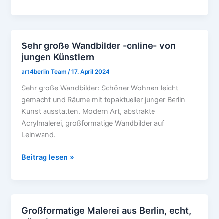
Sehr große Wandbilder -online- von
Sehr
jungen Künstlern
große
Wandbilder
art4berlin Team
/
17. April 2024
-
Sehr große Wandbilder: Schöner Wohnen leicht
online-
gemacht und Räume mit topaktueller junger Berlin
von
Kunst ausstatten. Modern Art, abstrakte
jungen
Acrylmalerei, großformatige Wandbilder auf
Künstlern
Leinwand.
Beitrag lesen »
Großformatige Malerei aus Berlin, echt,
Großformatige