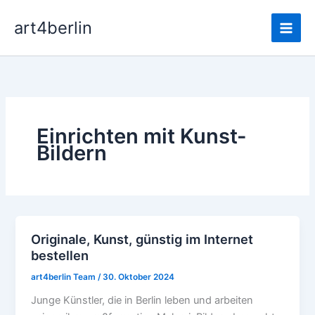
Zum
Main
art4berlin
Inhalt
Men
springen
Einrichten mit Kunst-
Bildern
Originale, Kunst, günstig im Internet
Originale,
bestellen
Kunst,
günstig
art4berlin Team
/
30. Oktober 2024
im
Junge Künstler, die in Berlin leben und arbeiten
Internet