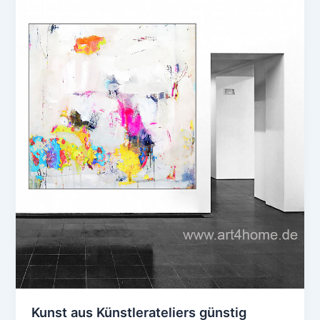
aus
Künstlerateliers
günstig
online
kaufen
Kunst aus Künstlerateliers günstig