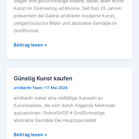
zeigen ihre großformatige Malerei, Bilder, eben echte
bestellen
Kunst im Onlineshop art4home. Seit fast 25 Jahren
präsentiert die Galerie art4berlin moderne Kunst,
zeitgenössische Bilder und abstrakte Gemälde im
Großformat.
Beitrag lesen »
Günstig Kunst kaufen
Günstig
Kunst
art4berlin Team
/
17. Mai 2024
kaufen
art4berlin bietet eine vielfältige Auswahl an
Kunstwerken, die sich durch folgende Merkmale
auszeichnen: OnlineSHOP # Großformatige
abstrakte Gemälde Die Hauptspezialität
Beitrag lesen »