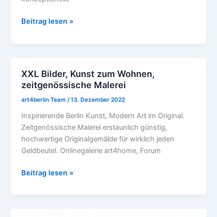
Beitrag lesen »
XXL Bilder, Kunst zum Wohnen,
XXL
zeitgenössische Malerei
Bilder,
Kunst
art4berlin Team
/
13. Dezember 2022
zum
Inspirierende Berlin Kunst, Modern Art im Original.
Wohnen,
Zeitgenössische Malerei erstaunlich günstig,
zeitgenössische
hochwertige Originalgemälde für wirklich jeden
Malerei
Geldbeutel. Onlinegalerie art4home, Forum
Beitrag lesen »
Kunst