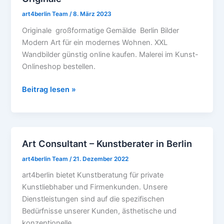
–
art4berlin Team
/
8. März 2023
XXL
Originale großformatige Gemälde Berlin Bilder
Bilder
Modern Art für ein modernes Wohnen. XXL
–
Wandbilder günstig online kaufen. Malerei im Kunst-
Originale
Onlineshop bestellen.
Beitrag lesen »
Art Consultant – Kunstberater in Berlin
Art
Consultant
art4berlin Team
/
21. Dezember 2022
–
art4berlin bietet Kunstberatung für private
Kunstberater
Kunstliebhaber und Firmenkunden. Unsere
in
Dienstleistungen sind auf die spezifischen
Berlin
Bedürfnisse unserer Kunden, ästhetische und
konzeptionelle