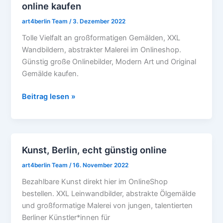
online kaufen
art4berlin Team
/
3. Dezember 2022
Tolle Vielfalt an großformatigen Gemälden, XXL
Wandbildern, abstrakter Malerei im Onlineshop.
Günstig große Onlinebilder, Modern Art und Original
Gemälde kaufen.
Beitrag lesen »
Kunst, Berlin, echt günstig online
Kunst,
Berlin,
art4berlin Team
/
16. November 2022
echt
Bezahlbare Kunst direkt hier im OnlineShop
günstig
bestellen. XXL Leinwandbilder, abstrakte Ölgemälde
online
und großformatige Malerei von jungen, talentierten
Berliner Künstler*innen für