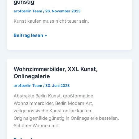
günstig
Malerei
aus
art4berlin Team
/
26. November 2023
Berlin,
Kunst kaufen muss nicht teuer sein.
echt,
günstig
Beitrag lesen »
Wohnzimmerbilder, XXL Kunst,
Wohnzimmerbilder,
Onlinegalerie
XXL
Kunst,
art4berlin Team
/
30. Juni 2023
Onlinegalerie
Abstrakte Berlin Kunst, großformatige
Wohnzimmerbilder, Berlin Modern Art,
zeitgenössische Kunst online kaufen.
Originalgemälde günstig in Onlinegalerie bestellen.
Schöner Wohnen mit