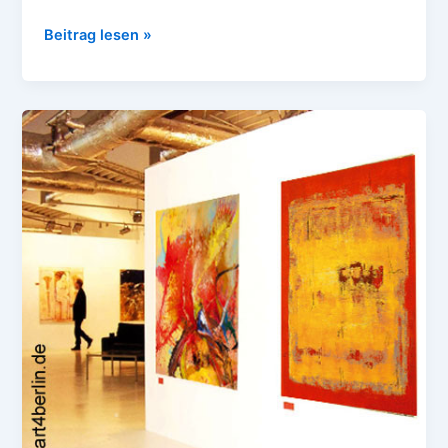
Beitrag lesen »
Moderne
Kunst
im
Unternehmen,
große
Wandbilder
online