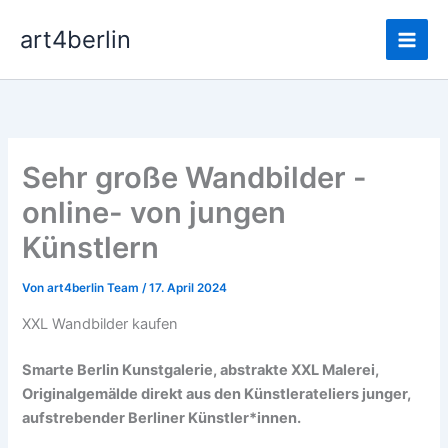
Zum
Main
art4berlin
Inhalt
Men
springen
Sehr große Wandbilder -
online- von jungen
Künstlern
Von
art4berlin Team
/
17. April 2024
XXL Wandbilder kaufen
Smarte Berlin Kunstgalerie, abstrakte XXL Malerei,
Originalgemälde direkt aus den Künstlerateliers junger,
aufstrebender Berliner Künstler*innen.