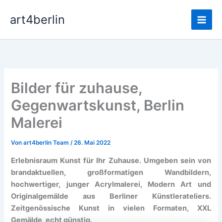
Zum
Main
art4berlin
Inhalt
Men
springen
Bilder für zuhause,
Gegenwartskunst, Berlin
Malerei
Von
art4berlin Team
/
26. Mai 2022
Erlebnisraum Kunst für Ihr Zuhause. Umgeben sein von
brandaktuellen, großformatigen Wandbildern,
hochwertiger, junger Acrylmalerei, Modern Art und
Originalgemälde aus Berliner Künstlerateliers.
Zeitgenössische Kunst in vielen Formaten, XXL
Gemälde, echt günstig.