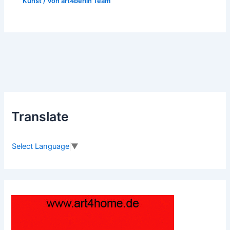
Kunst
/ Von
art4berlin Team
Translate
Select Language
▼