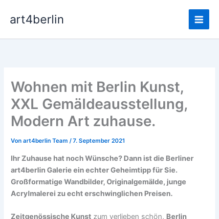
Zum
Main
art4berlin
Inhalt
Men
springen
Wohnen mit Berlin Kunst,
XXL Gemäldeausstellung,
Modern Art zuhause.
Von
art4berlin Team
/
7. September 2021
Ihr Zuhause hat noch Wünsche? Dann ist die Berliner
art4berlin Galerie ein echter Geheimtipp für Sie.
Großformatige Wandbilder, Originalgemälde, junge
Acrylmalerei zu echt erschwinglichen Preisen.
Zeitgenössische Kunst
zum verlieben schön,
Berlin