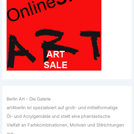
Berlin Art – Die Galerie
art4berlin ist spezialisiert auf groß- und mittelformatige
Öl- und Acrylgemälde und stellt eine phantastische
Vielfalt an Farbkombinationen, Motiven und Stilrichtungen
aus.